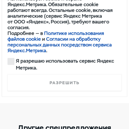
Яндекс.Метрика. Обязательные cookie
Список участвующих
работают всегда. Остальные cookie, включая
аналитические (сервис Яндекс Метрика
в акции АЗС можно
от ООО «Яндекс», Россия), требуют вашего
посмотреть в личном
согласия.
Подробнее — в
Политике использования
кабинете или уточнить
файлов cookie
и
Согласии на обработку
персональных данных посредством сервиса
у менеджера Европлана.
Яндекс.Метрика
.
Я разрешаю использовать сервис Яндекс
Метрика.
Подробности акции в дилерских
центрах и на сайте
ЛК Европлан.
РАЗРЕШИТЬ
Другие спецпредложения