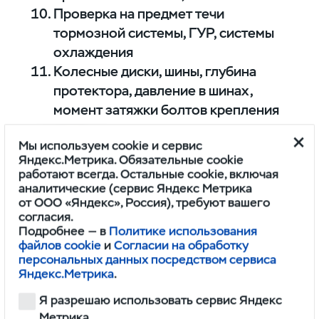
Проверка на предмет течи
тормозной системы, ГУР, системы
охлаждения
Колесные диски, шины, глубина
протектора, давление в шинах,
момент затяжки болтов крепления
колес
Мы используем cookie и сервис
Яндекс.Метрика. Обязательные cookie
ПРОВЕРКА ТОРМОЗНОЙ
работают всегда. Остальные cookie, включая
аналитические (сервис Яндекс Метрика
СИСТЕМЫ
от ООО «Яндекс», Россия), требуют вашего
согласия.
Подробнее — в
Политике использования
Уровень/состояние тормозной
файлов cookie
и
Согласии на обработку
жидкости (визуально)
персональных данных посредством сервиса
Тормозные шланги (визуально)
Яндекс.Метрика
.
Тормозные диски, барабаны
Я разрешаю использовать сервис Яндекс
(визуально)
Метрика.