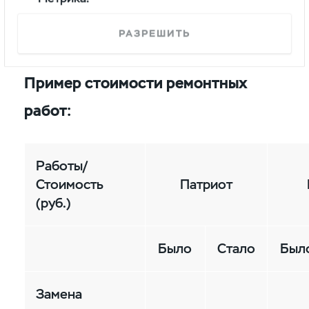
Тормозные колодки (визуально)
Стояночный тормоз (свободный ход
РАЗРЕШИТЬ
рычага)
Пример стоимости ремонтных
работ:
Работы/
Стоимость
Патриот
(руб.)
Было
Cтало
Был
Замена