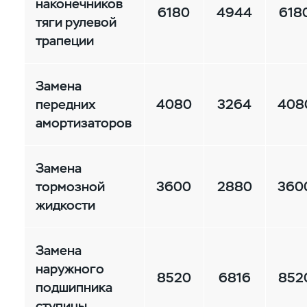
наконечников
6180
4944
618
тяги рулевой
трапеции
Замена
передних
4080
3264
408
амортизаторов
Замена
тормозной
3600
2880
360
жидкости
Замена
наружного
8520
6816
852
подшипника
ступицы